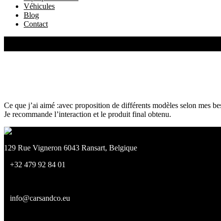
Véhicules
Blog
Contact
+32 479 92 84 01
Bonne expérience d’achat d’un véhicule
Home
Bonne expérience d’achat d’un véhicule
Ce que j’ai aimé :avec proposition de différents modèles selon mes bes
Je recommande l’interaction et le produit final obtenu.
129 Rue Vigneron 6043 Ransart, Belgique
+32 479 92 84 01
info@carsandco.eu