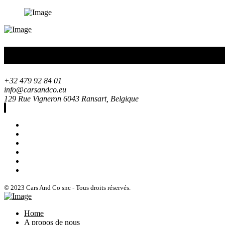
Contact Information
+32 479 92 84 01
info@carsandco.eu
129 Rue Vigneron 6043 Ransart, Belgique
Home
A propos de nous…
Véhicules en vente
Blog
Contact
© 2023 Cars And Co snc - Tous droits réservés.
Home
A propos de nous